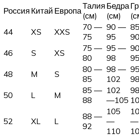
Талия
Бедра
Гр
Россия
Китай
Европа
(см)
(см)
(с
70 —
90 —
8
44
XS
XXS
75
95
9
75 —
95 —
9
46
S
XS
80
98
9
80 —
98 —
9
48
M
S
85
102
9
85 —
102
9
50
L
M
88
—105
1
105
1
88 —
52
XL
L
—
—
92
110
1