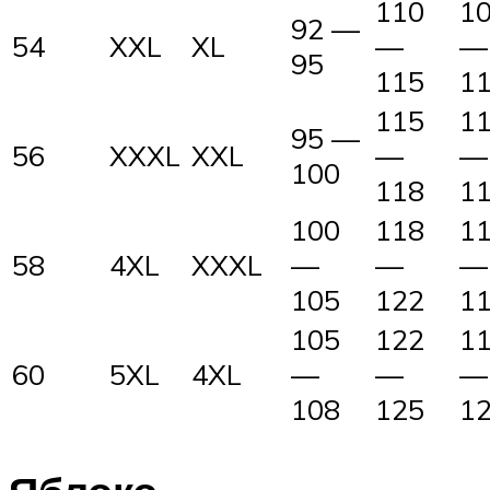
110
1
92 —
54
XXL
XL
—
—
95
115
1
115
1
95 —
56
XXXL
XXL
—
—
100
118
1
100
118
1
58
4XL
XXXL
—
—
—
105
122
1
105
122
1
60
5XL
4XL
—
—
—
108
125
1