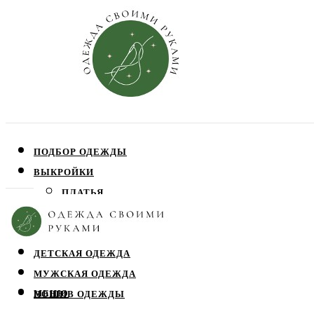
ПОДБОР ОДЕЖДЫ
ВЫКРОЙКИ
ПЛАТЬЯ
ЮБКИ
БЛУЗЫ
ДЕТСКАЯ ОДЕЖДА
МУЖСКАЯ ОДЕЖДА
МЕНЮ
ПОШИВ ОДЕЖДЫ