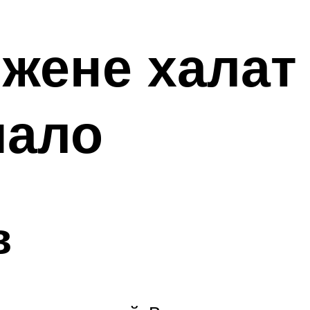
 жене халат
чало
в