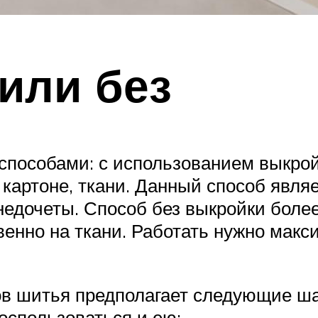
или без
пособами: с использованием выкройк
, картоне, ткани. Данный способ явля
едочеты. Способ без выкройки более
енно на ткани. Работать нужно макси
в шитья предполагает следующие ша
оспользоваться и ею: