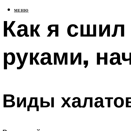
МЕНЮ
Как я сшил
руками, на
Виды халато