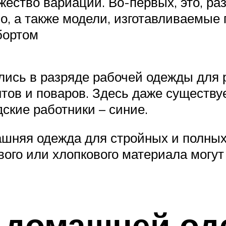
жество вариаций. Во-первых, это, ра
но, а также модели, изготавливаемые
бортом
лись в разряде рабочей одежды для 
тов и поваров. Здесь даже существуе
дские работники – синие.
машняя одежда для стройных и полных
вого или хлопкового материала мог
к домашней од