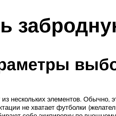
ь забродну
раметры выб
из нескольких элементов. Обычно, эт
ектации не хватает футболки (желате
ирают себе экипировку по внешнему 