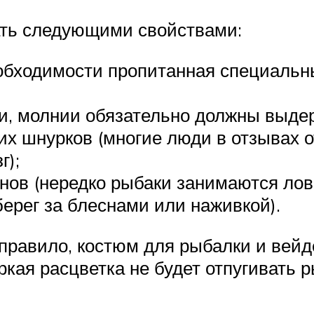
ать следующими свойствами:
еобходимости пропитанная специаль
ки, молнии обязательно должны выде
х шнурков (многие люди в отзывах о
г);
ов (нередко рыбаки занимаются ловом
ерег за блеснами или наживкой).
 правило, костюм для рыбалки и вей
ркая расцветка не будет отпугивать р