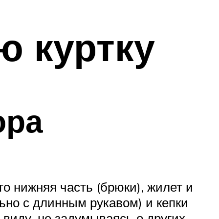
ю куртку
ора
о нижняя часть (брюки), жилет и
льно с длинным рукавом) и кепки
виду, не задумываясь о других