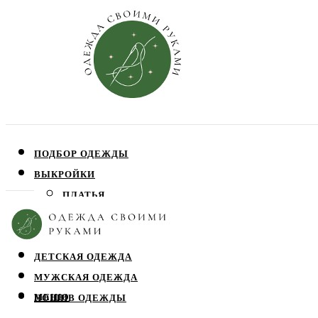
ПОДБОР ОДЕЖДЫ
ВЫКРОЙКИ
ПЛАТЬЯ
ЮБКИ
БЛУЗЫ
ДЕТСКАЯ ОДЕЖДА
МУЖСКАЯ ОДЕЖДА
МЕНЮ
ПОШИВ ОДЕЖДЫ