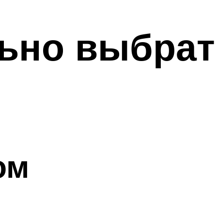
ьно выбрат
ом