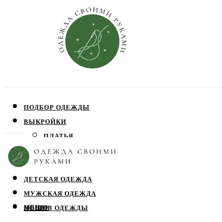
ПОДБОР ОДЕЖДЫ
ВЫКРОЙКИ
ПЛАТЬЯ
ЮБКИ
БЛУЗЫ
ДЕТСКАЯ ОДЕЖДА
МУЖСКАЯ ОДЕЖДА
МЕНЮ
ПОШИВ ОДЕЖДЫ