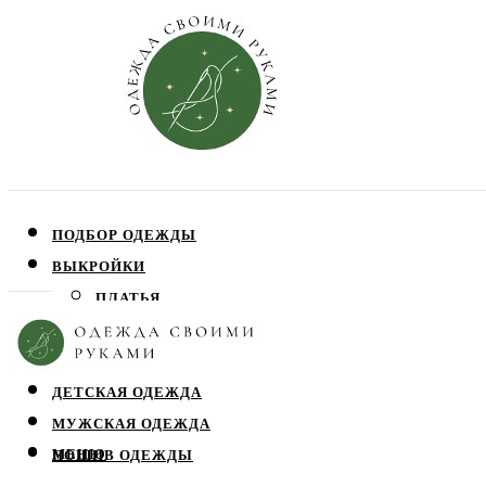
ПОДБОР ОДЕЖДЫ
ВЫКРОЙКИ
ПЛАТЬЯ
ЮБКИ
БЛУЗЫ
ДЕТСКАЯ ОДЕЖДА
МУЖСКАЯ ОДЕЖДА
МЕНЮ
ПОШИВ ОДЕЖДЫ