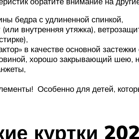
еристик обратите внимание на други
ны бедра с удлиненной спинкой,
 (или внутренняя утяжка), ветрозащи
тирке),
актор» в качестве основной застежки
ловиной, хорошо закрывающий шею, 
анжеты,
ементы! Особенно для детей, котор
ие куртки 202