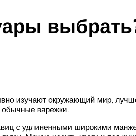
уары выбрать
ктивно изучают окружающий мир, луч
 обычные варежки.
авиц с удлиненными широкими манже