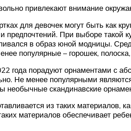
евольно привлекают внимание окруж
ках для девочек могут быть как кру
 и предпочтений. При выборе такой к
ливался в образ юной модницы. Сред
енее популярные – горошек, полоска,
022 года порадуют орнаментами с аб
ьно. Не менее популярными являются
ы необычные скандинавские орнамен
тавливается из таких материалов, к
 таких материалов обеспечивает реб