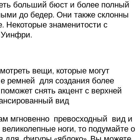
меть больший бюст и более полный
ными до бедер. Они также склонны
е. Некоторые знаменитости с
 Уинфри.
смотреть вещи, которые могут
ие ремней для создания более
поможет снять акцент с верхней
лансированный вид
вам мгновенно превосходный вид и
 великолепные ноги, то подумайте о
ьев для фигуры «яблоко». Вы можете