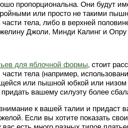
рошо пропорциональна. Они будут и
 стройными или просто не такими пыш
 части тела, либо в верхней половин
желину Джоли, Минди Калинг и Опру
тьев для яблочной формы
, стоит рас
й части тела (например, использован
уящейся или пышной юбкой или низом 
бы придать вашему силуэту более сба
 внимание к вашей талии и придаст 
елой. Если вы хотите показать свои
 у вас есть много разных типов плат