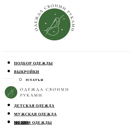
ПОДБОР ОДЕЖДЫ
ВЫКРОЙКИ
ПЛАТЬЯ
ЮБКИ
БЛУЗЫ
ДЕТСКАЯ ОДЕЖДА
МУЖСКАЯ ОДЕЖДА
МЕНЮ
ПОШИВ ОДЕЖДЫ