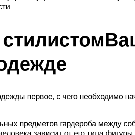
сти
о стилистомВа
 одежде
дежды первое, с чего необходимо на
льных предметов гардероба между со
человека зависит от его типа фигуры,