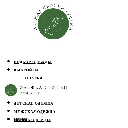
ПОДБОР ОДЕЖДЫ
ВЫКРОЙКИ
ПЛАТЬЯ
ЮБКИ
БЛУЗЫ
ДЕТСКАЯ ОДЕЖДА
МУЖСКАЯ ОДЕЖДА
МЕНЮ
ПОШИВ ОДЕЖДЫ