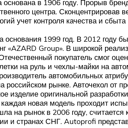
 основана в 1906 году. Прорыв бренд
твенного центра. Сконцентрировав в
огий учет контроля качества и сбыт
а основания 1999 год. В 2012 году б
инг «AZARD Group». В широкой реал
Отечественный покупатель смог оцен
летки на руль и чехлы-майки на авто
производитель автомобильных атрибут
а российском рынке. Авточехол от пр
ое изделие оригинальной разработки
каждая новая модель проходит испы
ышла на рынок в 2006 году, считаетс
ии и странах СНГ. Autoprofi предста