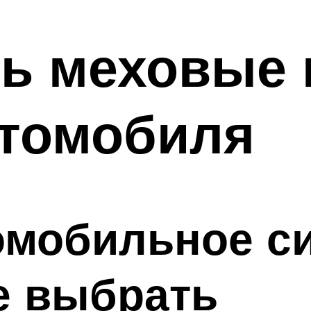
ь меховые 
втомобиля
омобильное с
 выбрать