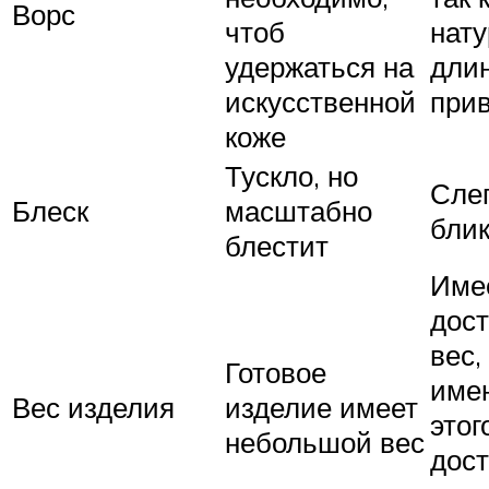
Ворс
чтоб
нат
удержаться на
длин
искусственной
при
коже
Тускло, но
Слег
Блеск
масштабно
бли
блестит
Име
дос
вес,
Готовое
имен
Вес изделия
изделие имеет
этог
небольшой вес
дост