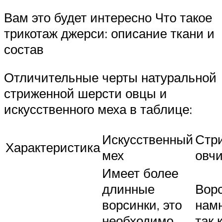
Вам это будет интересно Что такое
трикотаж джерси: описание ткани и
состав
Отличительные черты натуральной
стриженной шерсти овцы и
искусственного меха в таблице:
Искусственный
Стр
Характеристика
мех
овч
Имеет более
длинные
Вор
ворсинки, это
намн
необходимо,
так 