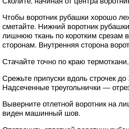
Сколите, начиная от центра воротни
Чтобы воротник рубашки хорошо леж
сметайте. Нижний воротник рубашки
лишнюю ткань по коротким срезам в
сторонам. Внутренняя сторона ворот
Стачайте точно по краю термоткани,
Срежьте припуски вдоль строчек до 
Надсеченные треугольнички — отрез
Выверните отлетной воротник на ли
виден машинный шов.