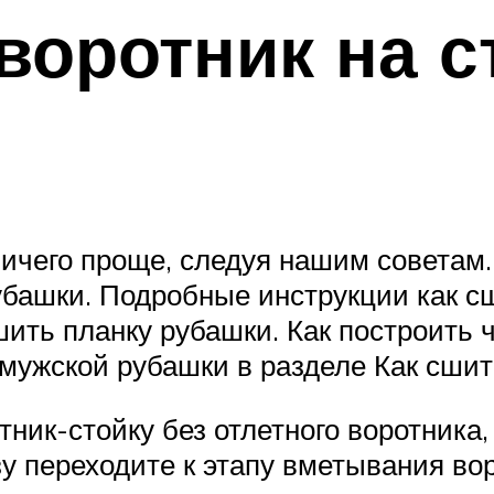
оротник на с
ничего проще, следуя нашим советам.
убашки. Подробные инструкции как с
ить планку рубашки. Как построить 
ж мужской рубашки в разделе Как сши
ик-стойку без отлетного воротника,
у переходите к этапу вметывания во