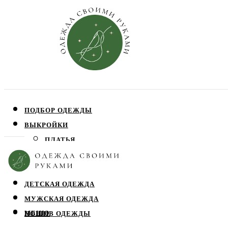
ПОДБОР ОДЕЖДЫ
ВЫКРОЙКИ
ПЛАТЬЯ
ЮБКИ
БЛУЗЫ
ДЕТСКАЯ ОДЕЖДА
МУЖСКАЯ ОДЕЖДА
МЕНЮ
ПОШИВ ОДЕЖДЫ