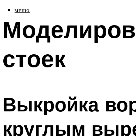
МЕНЮ
Моделиров
стоек
Выкройка вор
круглым выр