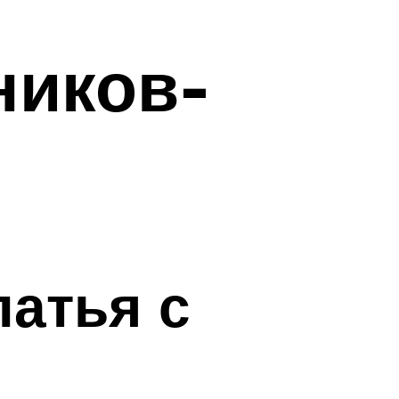
ников-
латья с