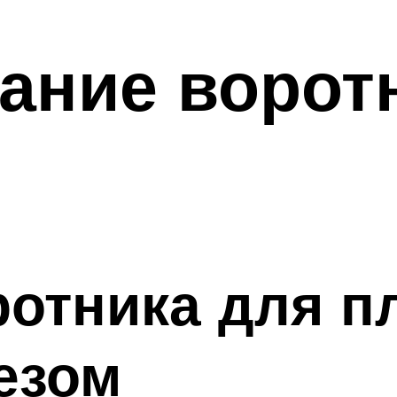
ание ворот
отника для п
езом