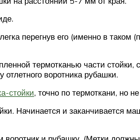
ки на расстоянии 5-7 мм от края.
иде.
легка перегнув его (именно в таком 
епленной термотканью части стойки,
у отлетного воротника рубашки.
ка-стойки
, точно по термоткани, но н
йки. Начинается и заканчивается ма
м воротник и рубашку. (Метки должн