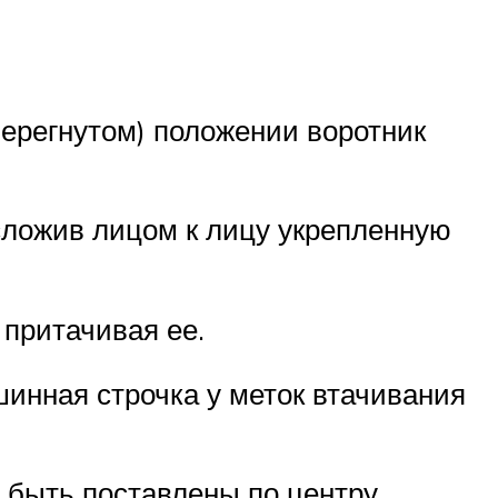
(перегнутом) положении воротник
 сложив лицом к лицу укрепленную
е притачивая ее.
шинная строчка у меток втачивания
ы быть поставлены по центру