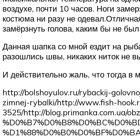
воздухе, почти 10 часов. Ноги замер
костюма ни разу не одевал.Отличная
замёрзнуть голова, каким бы не был
Данная шапка со мной ездит на рыба
разошлись швы, никаких ниток не в
И действительно жаль, что тогда в 
http://bolshoyulov.ru/rybackij-golovn
zimnej-rybalki/http://www.fish-hook.
3525/http://blog.primanka.com.ua/obz
%D0%B7%D0%B8%D0%BC%D0%BD
%D1%88%D0%B0%D0%BF%D0%BA%D0%B