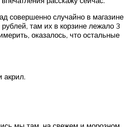
 впечатления расскажу сейчас.
зад совершенно случайно в магазине
рублей, там их в корзине лежало 3
имерить, оказалось, что остальные
 акрил.
ись мы там, на свежем и морозном