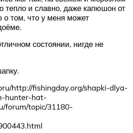
ло тепло и славно, даже капюшон от
 о том, что у меня может
доёме.
отличном состоянии, нигде не
шапку.
ru/http://fishingday.org/shapki-dlya-
an-hunter-hat-
ru/forum/topic/31180-
00443.html