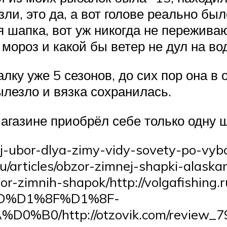
зли, это да, а вот голове реально бы
 шапка, вот уж никогда не переживаю
 мороз и какой бы ветер не дул на во
лку уже 5 сезонов, до сих пор она в 
ылезло и вязка сохранилась.
магазине приобрёл себе только одну 
oj-ubor-dlya-zimy-vidy-sovety-po-vybo
ru/articles/obzor-zimnej-shapki-alask
or-zimnih-shapok/http://volgafishing.
%D1%8F%D1%8F-
0/http://otzovik.com/review_79