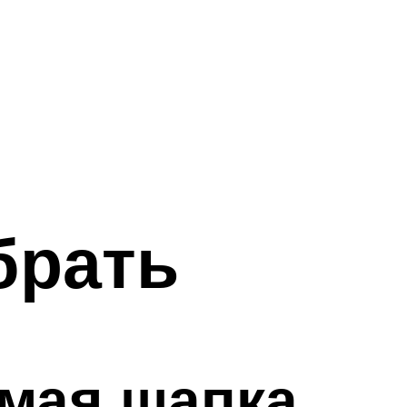
брать
мая шапка