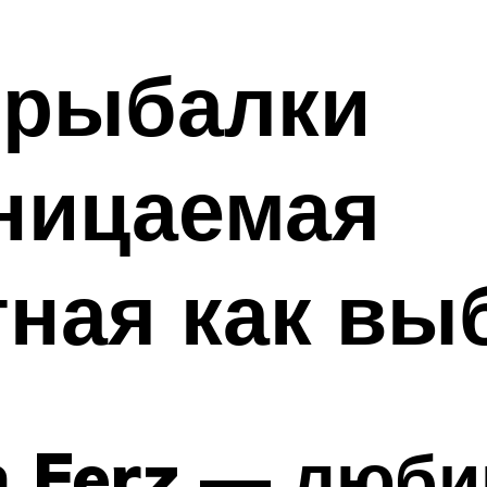
 рыбалки
ницаемая
ная как вы
а Ferz — люби