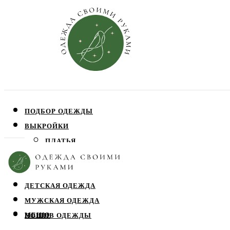
ПОДБОР ОДЕЖДЫ
ВЫКРОЙКИ
ПЛАТЬЯ
ЮБКИ
БЛУЗЫ
ДЕТСКАЯ ОДЕЖДА
МУЖСКАЯ ОДЕЖДА
МЕНЮ
ПОШИВ ОДЕЖДЫ