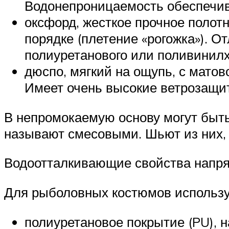
Водонепроницаемость обеспечива
оксфорд, жесткое прочное полот
порядке (плетение «рогожка»). 
полиуретанового или поливинилх
дюспо, мягкий на ощупь, с мато
Имеет очень высокие ветрозащит
В непромокаемую основу могут быть
называют смесовыми. Шьют из них,
Водоотталкивающие свойства напрям
Для рыболовных костюмов использ
полиуретановое покрытие (PU), 