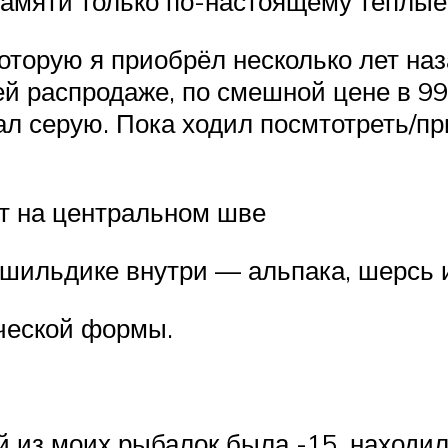
 памяти только по-настоящему тёплые
которую я приобрёл несколько лет на
й распродаже, по смешной цене в 99 
ал серую. Пока ходил посмтотреть/пр
т на центральном шве
 шильдике внутри — альпака, шерсь и
ческой формы.
 из моих рыбалок была -15, находил