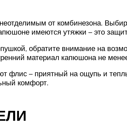
еотделимым от комбинезона. Выбира
капюшоне имеются утяжки – это защит
пушкой, обратите внимание на возмож
утренний материал капюшона не мене
т флис – приятный на ощупь и тепл
ьный комфорт.
ЕЛИ