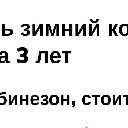
ь зимний к
а 3 лет
инезон, стои