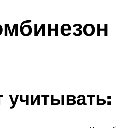
омбинезон
т учитывать: