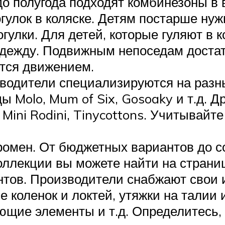
о полугода подходят комбинезоны в 
огулок в коляске. Детям постарше ну
гулки. Для детей, которые гуляют в к
дежду. Подвижным непоседам достат
ются движением.
зводители специализируются на разн
ы Molo, Mum of Six, Gosoaky и т.д. 
Mini Rodini, Tinycottons. Учитывай
ромен. От бюджетных вариантов до с
коллекции вы можете найти на стра
тов. Производители снабжают свои
 коленок и локтей, утяжки на талии
ающие элементы и т.д. Определитесь