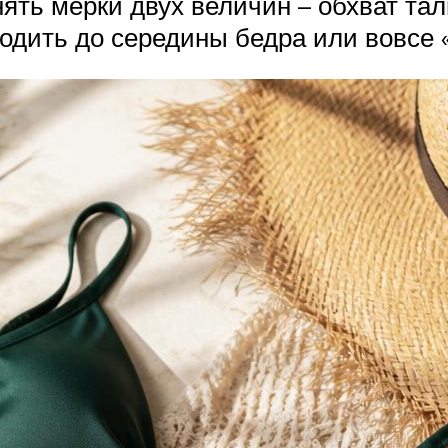
нять мерки двух величин – обхват та
дить до середины бедра или вовсе «