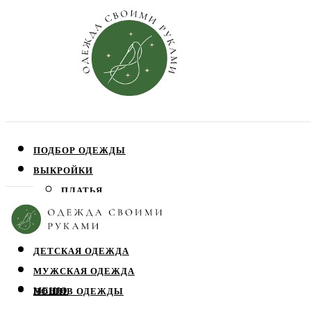
ПОДБОР ОДЕЖДЫ
ВЫКРОЙКИ
ПЛАТЬЯ
ЮБКИ
БЛУЗЫ
ДЕТСКАЯ ОДЕЖДА
МУЖСКАЯ ОДЕЖДА
МЕНЮ
ПОШИВ ОДЕЖДЫ