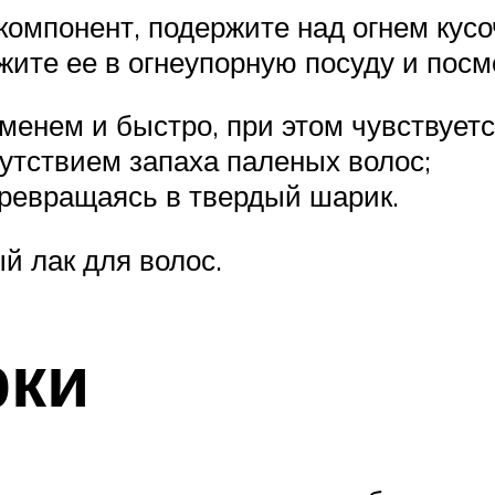
омпонент, подержите над огнем кусо
ожите ее в огнеупорную посуду и посмо
ламенем и быстро, при этом чувствует
сутствием запаха паленых волос;
 превращаясь в твердый шарик.
й лак для волос.
рки