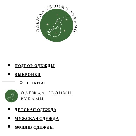
ПОДБОР ОДЕЖДЫ
ВЫКРОЙКИ
ПЛАТЬЯ
ЮБКИ
БЛУЗЫ
ДЕТСКАЯ ОДЕЖДА
МУЖСКАЯ ОДЕЖДА
МЕНЮ
ПОШИВ ОДЕЖДЫ