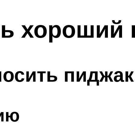
ть хороший 
носить пиджак
ию