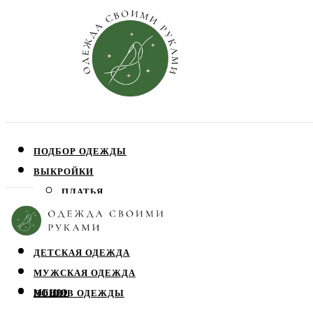
ПОДБОР ОДЕЖДЫ
ВЫКРОЙКИ
ПЛАТЬЯ
ЮБКИ
БЛУЗЫ
ДЕТСКАЯ ОДЕЖДА
МУЖСКАЯ ОДЕЖДА
МЕНЮ
ПОШИВ ОДЕЖДЫ