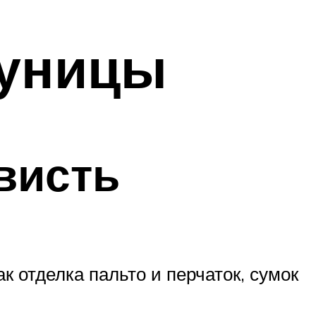
куницы
висть
к отделка пальто и перчаток, сумок