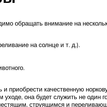
имо обращать внимание на нескольк
еливание на солнце и т. д.).
вотного.
ь и приобрести качественную норков
 уходе, она будет служить не один г
лестящим, струящимся и переливающ