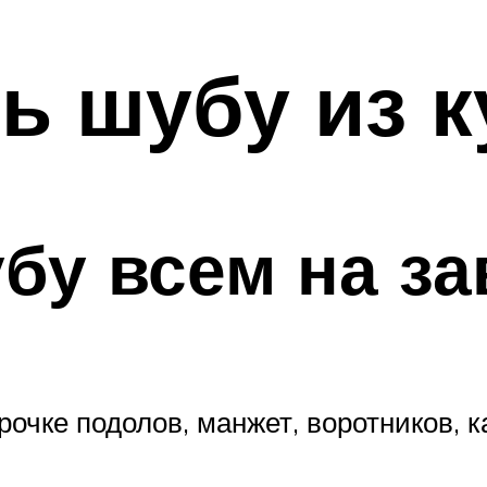
ь шубу из 
у всем на за
очке подолов, манжет, воротников, ка