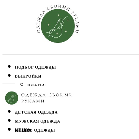
ПОДБОР ОДЕЖДЫ
ВЫКРОЙКИ
ПЛАТЬЯ
ЮБКИ
БЛУЗЫ
ДЕТСКАЯ ОДЕЖДА
МУЖСКАЯ ОДЕЖДА
МЕНЮ
ПОШИВ ОДЕЖДЫ