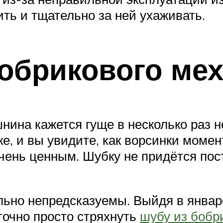
ить и тщательно за ней ухаживать.
обрикового ме
ина кажется гуще в несколько раз не
ке, и вы увидите, как ворсинки моме
очень ценным. Шубку не придётся пос
ьно непредсказуемы. Выйдя в январ
точно просто стряхнуть
шубу из бобр