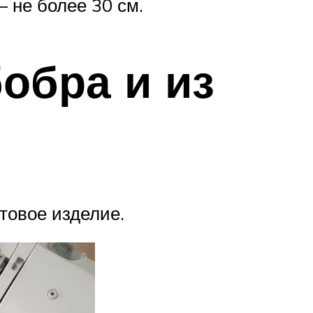
– не более 30 см.
обра и из
товое изделие.