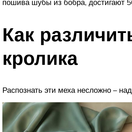
пошива шубы из бобра, достигают 50 
Как различит
кролика
Распознать эти меха несложно – над