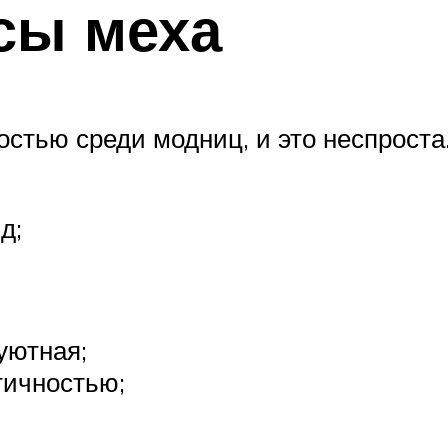
сы меха
стью среди модниц, и это неспроста
д;
уютная;
тичностью;