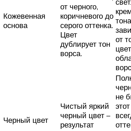
свет
от черного,
кре
Кожевенная
коричневого до
тона
основа
серого оттенка.
зав
Цвет
от т
дублирует тон
цве
ворса.
обл
ворс
Пол
чер
не б
Чистый яркий
этот
черный цвет –
всег
Черный цвет
результат
отте