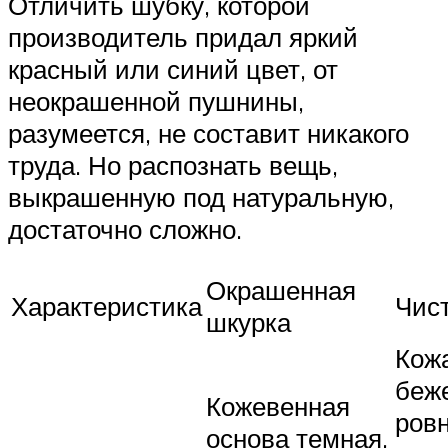
Отличить шубку, которой
производитель придал яркий
красный или синий цвет, от
неокрашенной пушнины,
разумеется, не составит никакого
труда. Но распознать вещь,
выкрашенную под натуральную,
достаточно сложно.
Окрашенная
Характеристика
Чис
шкурка
Кож
беж
Кожевенная
ровн
основа темная,