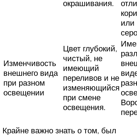
окрашивания.
отл
кор
или
сер
Име
Цвет глубокий,
раз
чистый, не
Изменчивость
вне
имеющий
внешнего вида
вид
переливов и не
при разном
раз
изменяющийся
освещении
осв
при смене
Ворс
освещения.
пере
Крайне важно знать о том, был