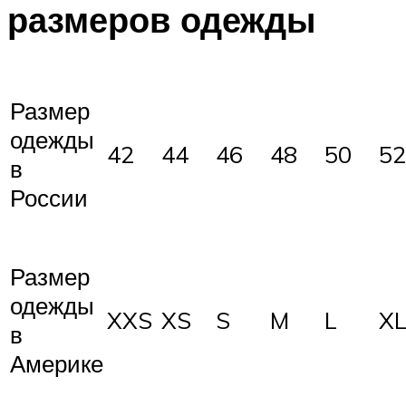
размеров одежды
Размер
одежды
42
44
46
48
50
52
в
России
Размер
одежды
XXS
XS
S
M
L
X
в
Америке