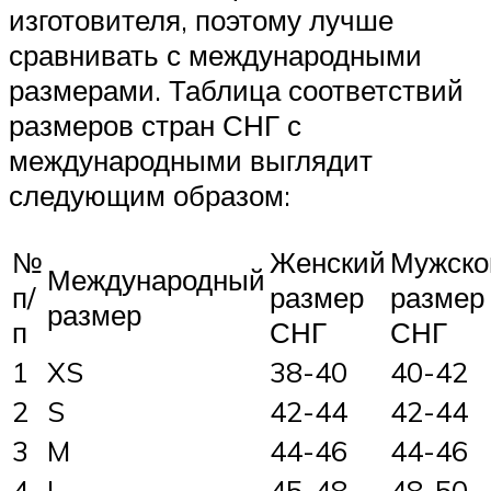
изготовителя, поэтому лучше
сравнивать с международными
размерами. Таблица соответствий
размеров стран СНГ с
международными выглядит
следующим образом:
№
Женский
Мужско
Международный
п/
размер
размер
размер
п
СНГ
СНГ
1
XS
38-40
40-42
2
S
42-44
42-44
3
M
44-46
44-46
4
L
45-48
48-50