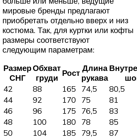
больше или меньше, ведущие
мировые бренды предлагают
приобретать отдельно вверх и низ
костюма. Так, для куртки или кофты
размеры соответствуют
следующим параметрам:
Размер
Обхват
Длина
Внутр
Рост
СНГ
груди
рукава
шо
42
88
165
74,5
80,5
44
92
170
75
81
46
96
175
76,5
83
48
100
180
78
85
50
104
185
79,5
87