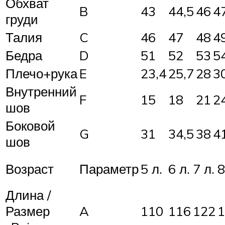
Обхват
B
43
44,5
46
4
груди
Талия
C
46
47
48
4
Бедра
D
51
52
53
5
Плечо+рука
E
23,4
25,7
28
3
Внутренний
F
15
18
21
2
шов
Боковой
G
31
34,5
38
4
шов
Возраст
Параметр
5 л.
6 л.
7 л.
8
Длина /
Размер
A
110
116
122
1