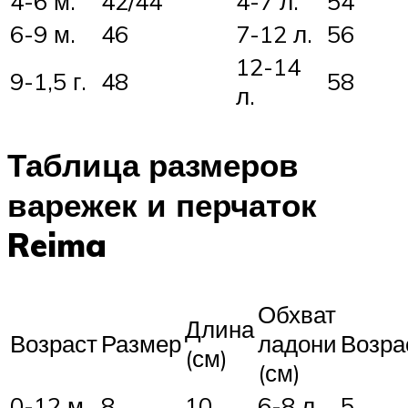
4-6 м.
42/44
4-7 л.
54
6-9 м.
46
7-12 л.
56
12-14
9-1,5 г.
48
58
л.
Таблица размеров
варежек и перчаток
Reima
Обхват
Длина
Возраст
Размер
ладони
Возра
(см)
(см)
0-12 м.
8
10
6-8 л.
5