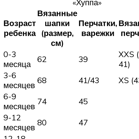
«Хуппа»
Вязанные
Возраст
шапки
Перчатки,
Вяза
ребенка
(размер,
варежки
перч
см)
0-3
XXS 
62
39
месяца
41)
3-6
68
41/43
XS (4
месяцев
6-9
74
45
месяцев
9-12
80
47
месяцев
12-18