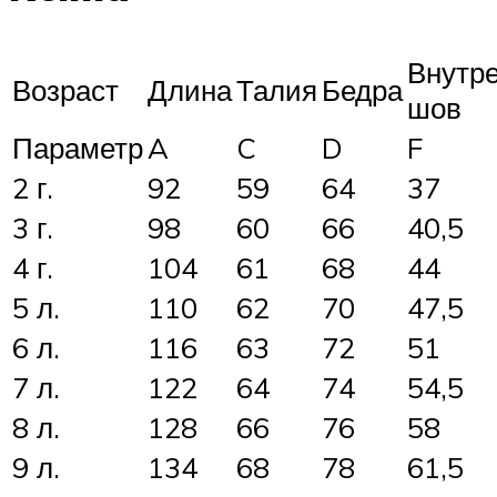
Внутр
Возраст
Длина
Талия
Бедра
шов
Параметр
A
C
D
F
2 г.
92
59
64
37
3 г.
98
60
66
40,5
4 г.
104
61
68
44
5 л.
110
62
70
47,5
6 л.
116
63
72
51
7 л.
122
64
74
54,5
8 л.
128
66
76
58
9 л.
134
68
78
61,5