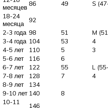
86
49
S (47
месяцев
18-24
92
месяца
2-3 года
98
51
M (51
3-4 года
104
53
4
4-5 лет
110
5
3
5-6 лет
116
6
6-7 лет
122
55
L (55
7-8 лет
128
7
4
8-9 лет
134
9-10 лет
140
8
10-11
146