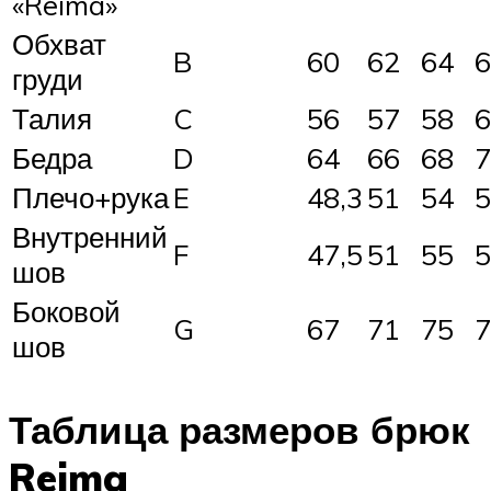
«Reima»
Обхват
B
60
62
64
6
груди
Талия
C
56
57
58
6
Бедра
D
64
66
68
7
Плечо+рука
E
48,3
51
54
5
Внутренний
F
47,5
51
55
5
шов
Боковой
G
67
71
75
7
шов
Таблица размеров брюк
Reima