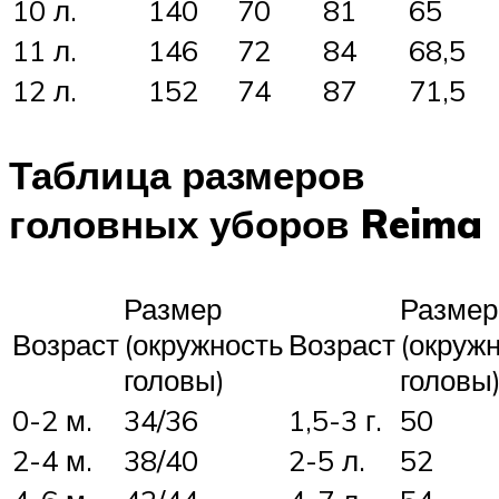
10 л.
140
70
81
65
11 л.
146
72
84
68,5
12 л.
152
74
87
71,5
Таблица размеров
головных уборов Reima
Размер
Размер
Возраст
(окружность
Возраст
(окруж
головы)
головы
0-2 м.
34/36
1,5-3 г.
50
2-4 м.
38/40
2-5 л.
52