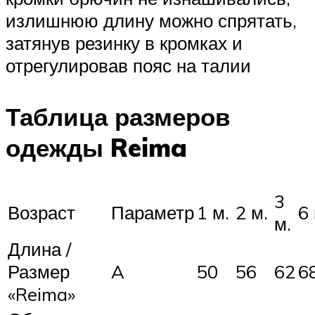
излишнюю длину можно спрятать,
затянув резинку в кромках и
отрегулировав пояс на талии
Таблица размеров
одежды Reima
3
Возраст
Параметр
1 м.
2 м.
6 
м.
Длина /
Размер
A
50
56
62
6
«Reima»