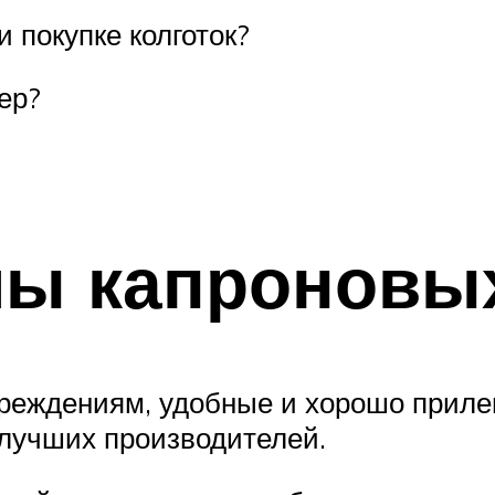
 покупке колготок?
ер?
ы капроновых
реждениям, удобные и хорошо прилег
 лучших производителей.