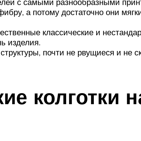
делей с самыми разнообразными прин
ибру, а потому достаточно они мягки
чественные классические и нестанда
пь изделия.
й структуры, почти не рвущиеся и не
ие колготки 