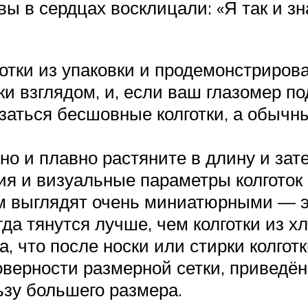
ы в сердцах восклицали: «Я так и зна
отки из упаковки и продемонстрирова
ки взглядом, и, если ваш глазомер по
заться бесшовные колготки, а обычны
тно и плавно растяните в длину и зат
ия и визуальные параметры колготок
том выглядят очень миниатюрными — э
гда тянутся лучше, чем колготки из х
, что после носки или стирки колготк
оверности размерной сетки, приведё
ьзу большего размера.