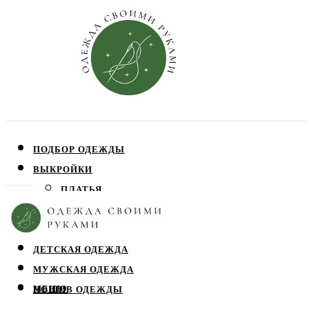
ПОДБОР ОДЕЖДЫ
ВЫКРОЙКИ
ПЛАТЬЯ
ЮБКИ
БЛУЗЫ
ДЕТСКАЯ ОДЕЖДА
МУЖСКАЯ ОДЕЖДА
МЕНЮ
ПОШИВ ОДЕЖДЫ