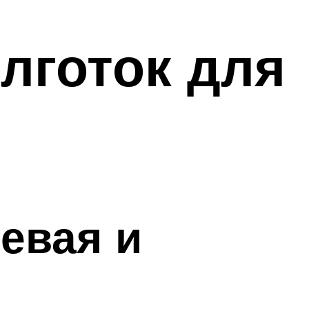
лготок для
девая и