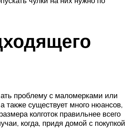
пускать чулки на них нужно по
дходящего
шать проблему с маломерками или
а также существует много нюансов,
размера колготок правильнее всего
чаи, когда, придя домой с покупкой