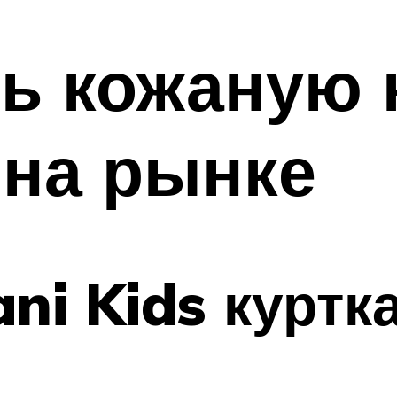
ь кожаную 
 на рынке
ni Kids куртк