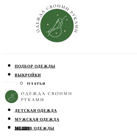
ПОДБОР ОДЕЖДЫ
ВЫКРОЙКИ
ПЛАТЬЯ
ЮБКИ
БЛУЗЫ
ДЕТСКАЯ ОДЕЖДА
МУЖСКАЯ ОДЕЖДА
МЕНЮ
ПОШИВ ОДЕЖДЫ