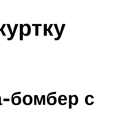
куртку
а-бомбер с