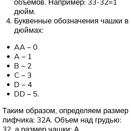
объемов. Например: 33-32=1
дюйм.
Буквенные обозначения чашки в
дюймах:
AA – 0
A – 1
B – 2
C – 3
D – 4
DD – 5.
Таким образом, определяем размер
лифчика: 32А. Объем над грудью:
32, а размер чашки: А.