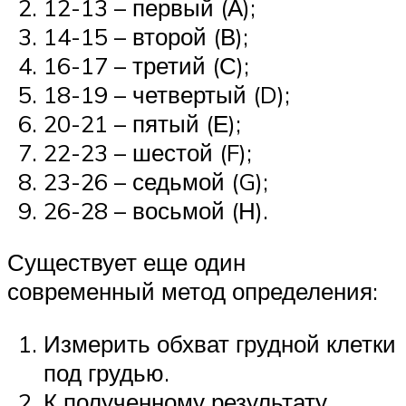
12-13 – первый (А);
14-15 – второй (В);
16-17 – третий (С);
18-19 – четвертый (D);
20-21 – пятый (Е);
22-23 – шестой (F);
23-26 – седьмой (G);
26-28 – восьмой (Н).
Существует еще один
современный метод определения:
Измерить обхват грудной клетки
под грудью.
К полученному результату