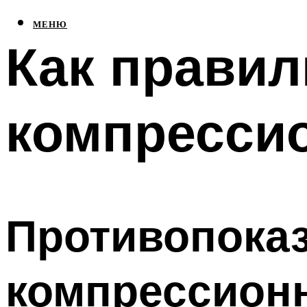
МЕНЮ
Как прави
компресси
Противопока
компрессион