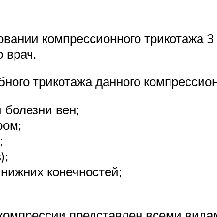
зовании компрессионного трикотажа 3
 врач.
ного трикотажа данного компрессион
 болезни вен;
ром;
;
);
 нижних конечностей;
компрессии представлен всеми вида