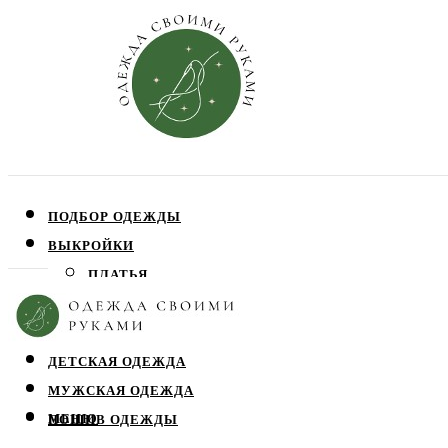
ПОДБОР ОДЕЖДЫ
ВЫКРОЙКИ
ПЛАТЬЯ
ЮБКИ
БЛУЗЫ
ДЕТСКАЯ ОДЕЖДА
МУЖСКАЯ ОДЕЖДА
МЕНЮ
ПОШИВ ОДЕЖДЫ