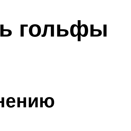
ть гольфы
енению