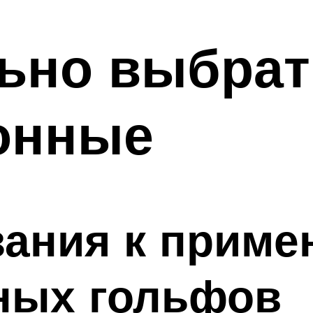
льно выбра
онные
зания к прим
ных гольфов