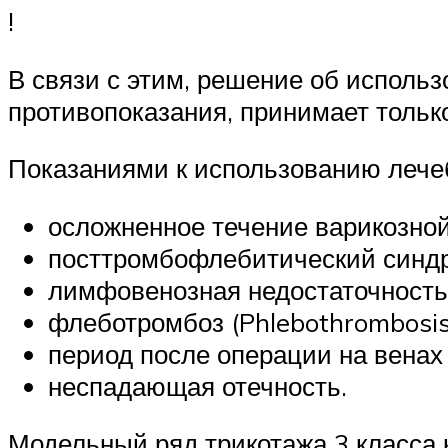
!
В связи с этим, решение об исполь
противопоказания, принимает только
Показаниями к использованию лечеб
осложненное течение варикозной
посттромбофлебитический синд
лимфовенозная недостаточность
флеботромбоз (Phlebothrombosis
период после операции на венах
неспадающая отечность.
Модельный ряд трикотажа 3 класса 