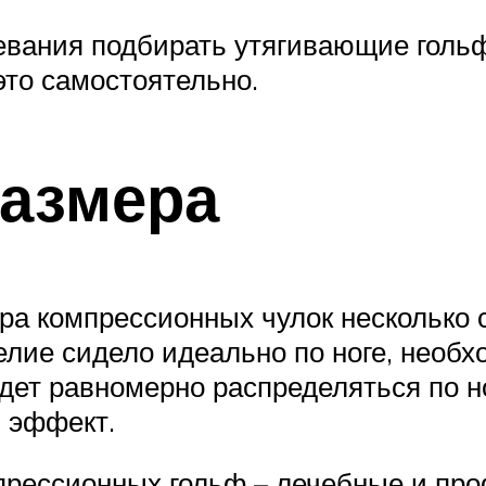
евания подбирать утягивающие голь
это самостоятельно.
азмера
а компрессионных чулок несколько с
елие сидело идеально по ноге, необх
дет равномерно распределяться по ног
 эффект.
прессионных гольф – лечебные и пр