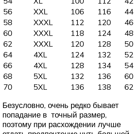
54
XL
100
112
42
56
XXL
106
116
44
58
XXXL
112
120
46
60
XXXL
118
124
48
62
XXXL
120
128
50
64
4XL
124
132
52
66
4XL
128
134
54
68
5XL
132
136
60
70
5XL
136
138
62
Безусловно, очень редко бывает
попадание в точный размер,
поэтому при расхождении лучше
отдать предпочтение чуть большей