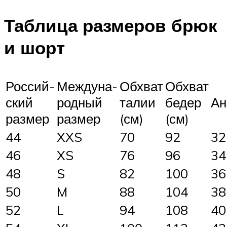
Таблица размеров брюк
и шорт
Россий-
Междуна-
Обхват
Обхват
ский
родный
талии
бедер
Ан
размер
размер
(см)
(см)
44
XXS
70
92
32
46
XS
76
96
34
48
S
82
100
36
50
M
88
104
38
52
L
94
108
40