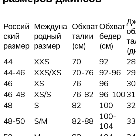
Д
Россий-
Междуна-
Обхват
Обхват
об
ский
родный
талии
бедер
та
размер
размер
(см)
(см)
(д
44
XXS
70
92
28
44-46
XXS/XS
70-76
92-96
29
46
XS
76
96
30
46-48
XS/S
76-82
96-100
31
48
S
82
100
32
100-
48-50
S/M
82-88
33
104