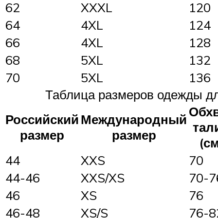
62
XXXL
120
64
4XL
124
66
4XL
128
68
5XL
132
70
5XL
136
Таблица размеров одежды д
Обх
Российский
Международный
тал
размер
размер
(см
44
XXS
70
44-46
XXS/XS
70-7
46
XS
76
46-48
XS/S
76-8