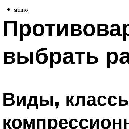
МЕНЮ
Противовар
выбрать р
Виды, класс
компрессион