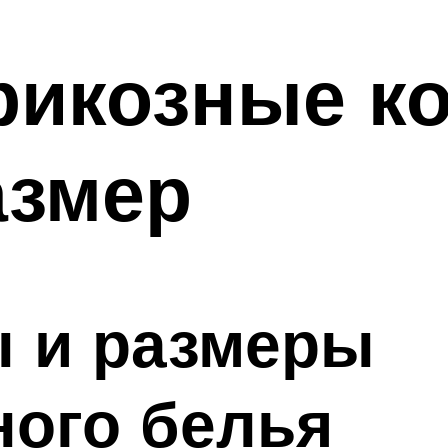
икозные ко
азмер
ы и размеры
ного белья