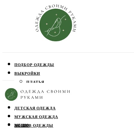
ПОДБОР ОДЕЖДЫ
ВЫКРОЙКИ
ПЛАТЬЯ
ЮБКИ
БЛУЗЫ
ДЕТСКАЯ ОДЕЖДА
МУЖСКАЯ ОДЕЖДА
МЕНЮ
ПОШИВ ОДЕЖДЫ