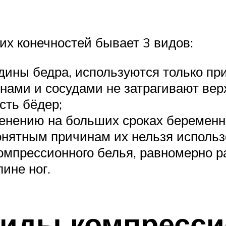
х конечностей бывает 3 видов:
ины бедра, используются только пр
енами и сосудами не затрагивают вер
сть бёдер;
енению на больших сроках беременно
понятным причинам их нельзя использ
мпрессионного белья, равномерно ра
ине ног.
виды компресси