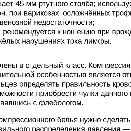
ает 45 мм ртутного столба; использу
ен, при варикозах, осложнённых тро
венозной недостаточности;
; рекомендуется к ношению при врож
жёлых нарушениях тока лимфы.
ены в отдельный класс. Компрессия
чительной особенностью является от
льцев определять правильность кро
зможности приобрести чулки данного 
овавшись с флебологом.
мпрессионного белья нужно сделать 
вильного распределения давления —