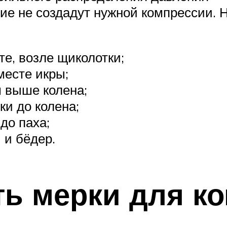
шие не создадут нужной компрессии
те, возле щиколотки;
месте икры;
м выше колена;
ки до колена;
до паха;
 и бёдер.
ять мерки для 