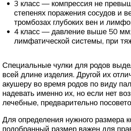
3 класс — компрессия не превыш
степенях поражения сосудов и в
тромбозах глубоких вен и лимфо
4 класс — давление выше 50 мм
лимфатической системы, при тя
Специальные чулки для родов выдел
всей длине изделия. Другой их отли
акушеру во время родов по виду па
надевать именно их, но если нет во
лечебные, предварительно посовет
Для определения нужного размера ко
подобранный размер важен для пра