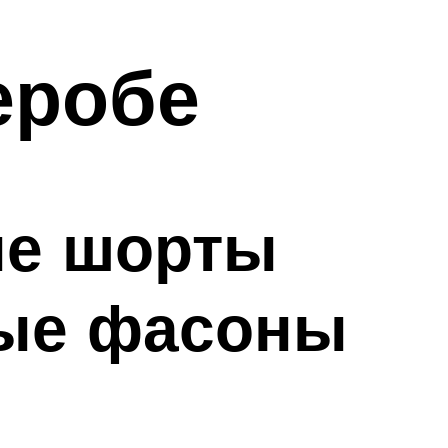
еробе
ые шорты
ные фасоны