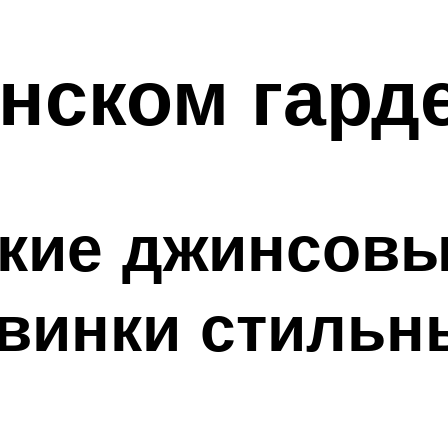
нском гард
кие джинсов
овинки стиль