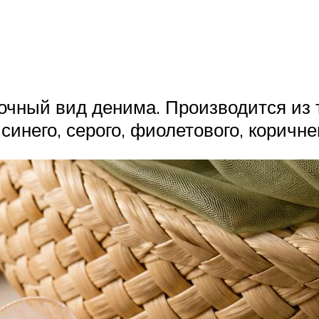
рочный вид денима. Производится из
инего, серого, фиолетового, коричнев