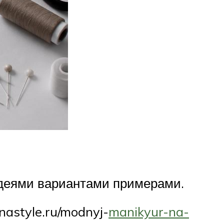
деями вариантами примерами.
astyle.ru/modnyj-
manikyur-na-