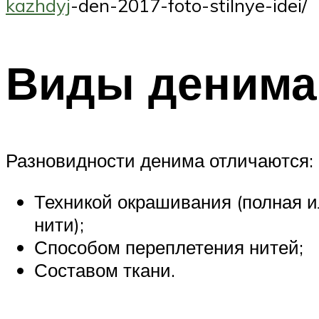
kazhdyj
-den-2017-foto-stilnye-idei/
Виды денима
Разновидности денима отличаются:
Техникой окрашивания (полная и
нити);
Способом переплетения нитей;
Составом ткани.