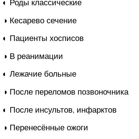
◐ Роды классические
◑ Кесарево сечение
◐ Пациенты хосписов
◑ В реанимации
◐ Лежачие больные
◑ После переломов позвоночника
◐ После инсультов, инфарктов
◑ Перенесённые ожоги