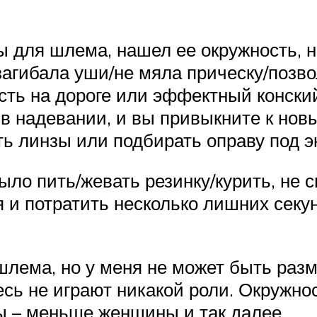
ы для шлема, нашел ее окружность, н
агибала уши/не мяла прическу/позвол
сть на дороге или эффектный конский
 в надевании, и вы привыкните к нов
ь линзы или подбирать оправу под эк
ыло пить/жевать резинку/курить, не 
 и потратить несколько лишних секу
шлема, но у меня не может быть раз
десь не играют никакой роли. Окружно
ны – меньше женщины и так далее.