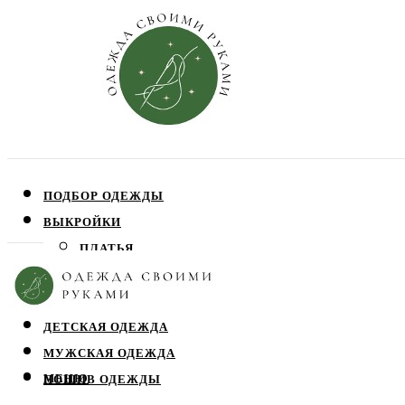
ПОДБОР ОДЕЖДЫ
ВЫКРОЙКИ
ПЛАТЬЯ
ЮБКИ
БЛУЗЫ
ДЕТСКАЯ ОДЕЖДА
МУЖСКАЯ ОДЕЖДА
МЕНЮ
ПОШИВ ОДЕЖДЫ