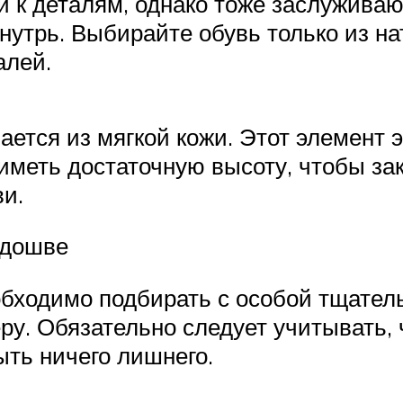
ги к деталям, однако тоже заслужива
утрь. Выбирайте обувь только из на
алей.
ается из мягкой кожи. Этот элемент 
 иметь достаточную высоту, чтобы за
и.
одошве
обходимо подбирать с особой тщате
у. Обязательно следует учитывать, 
ыть ничего лишнего.