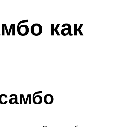
мбо как
 самбо