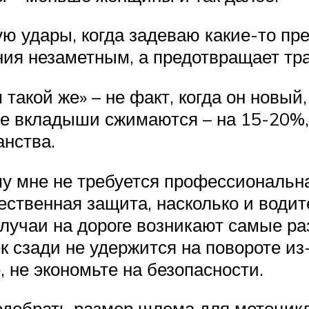
ую удары, когда задеваю какие-то пр
ния незаметным, а предотвращает тра
акой же» – не факт, когда он новый,
ые вкладыши сжимаются – на 15-20%,
анства.
му мне не требуется профессиональна
ественная защита, насколько и води
случаи на дороге возникают самые ра
ек сзади не удержится на повороте из
, не экономьте на безопасности.
 подобрать размер шлема для мотоцик