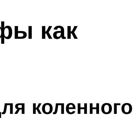
фы как
для коленного