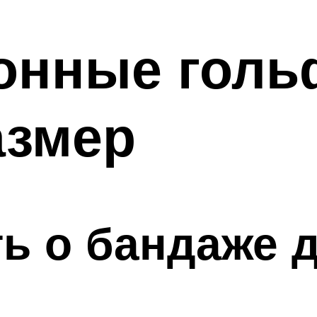
онные голь
азмер
ть о бандаже 