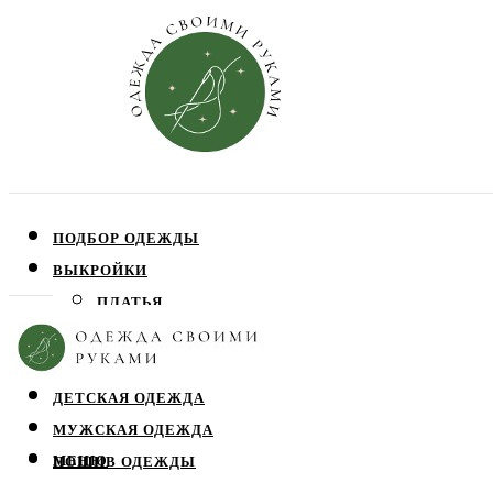
ПОДБОР ОДЕЖДЫ
ВЫКРОЙКИ
ПЛАТЬЯ
ЮБКИ
БЛУЗЫ
ДЕТСКАЯ ОДЕЖДА
МУЖСКАЯ ОДЕЖДА
МЕНЮ
ПОШИВ ОДЕЖДЫ