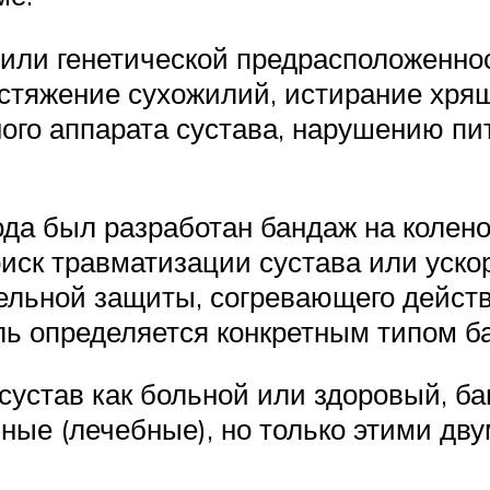
или генетической предрасположеннос
стяжение сухожилий, истирание хрящ
ого аппарата сустава, нарушению пит
ода был разработан бандаж на колен
риск травматизации сустава или уско
льной защиты, согревающего действи
ль определяется конкретным типом б
 сустав как больной или здоровый, 
ые (лечебные), но только этими дв