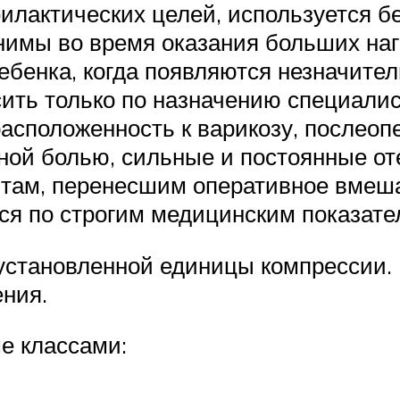
филактических целей, используется б
нимы во время оказания больших наг
ебенка, когда появляются незначител
осить только по назначению специал
асположенность к варикозу, послеоп
ной болью, сильные и постоянные от
нтам, перенесшим оперативное вмеш
ся по строгим медицинским показате
становленной единицы компрессии. 
ения.
е классами: