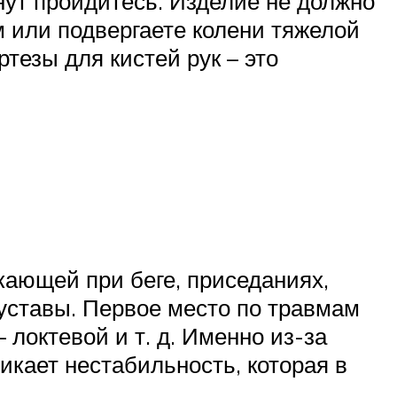
нут пройдитесь. Изделие не должно
м или подвергаете колени тяжелой
ртезы для кистей рук – это
икающей при беге, приседаниях,
уставы. Первое место по травмам
 локтевой и т. д. Именно из-за
икает нестабильность, которая в