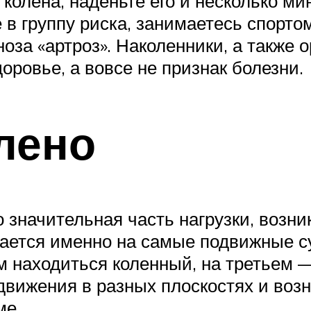
колена, наденьте его и несколько ми
 в группу риска, занимаетесь спорто
оза «артроз». Наколенники, а также о
оровье, а вовсе не признак болезни.
лено
о значительная часть нагрузки, возн
гается именно на самые подвижные с
м находиться коленный, на третьем —
вижения в разных плоскостях и возн
ме.