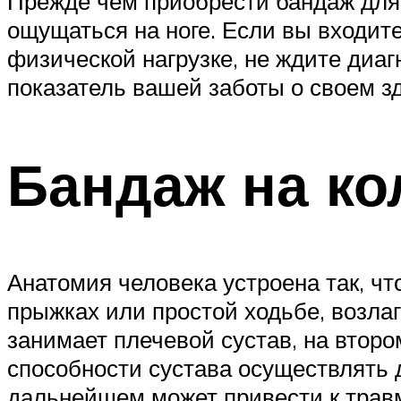
Прежде чем приобрести бандаж для 
ощущаться на ноге. Если вы входите
физической нагрузке, не ждите диагн
показатель вашей заботы о своем зд
Бандаж на ко
Анатомия человека устроена так, чт
прыжках или простой ходьбе, возла
занимает плечевой сустав, на второ
способности сустава осуществлять д
дальнейшем может привести к трав