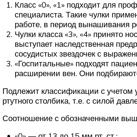
Класс «0», «1» подходит для про
специалиста. Такие чулки приме
работе, в период вынашивания р
Чулки класса «3», «4» принято н
выступает наследственная предр
сосудистых звездочек с выражен
«Госпитальные» подходят пацие
расширении вен. Они подбирают
Подлежит классификации с учетом у
ртутного столбика, т.е. с силой давл
Соотношение с обозначенными выш
«0» — от 13 до 15 мм рт. ст.;