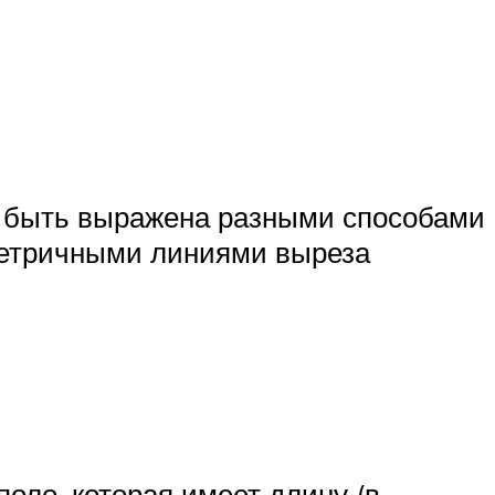
т быть выражена разными способами
мметричными линиями выреза
оло, которая имеет длину (в