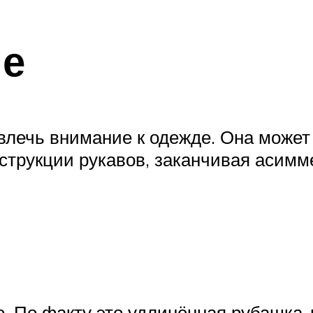
е
ивлечь внимание к одежде. Она може
нструкции рукавов, заканчивая аси
. По факту это удлинённая рубашка-п