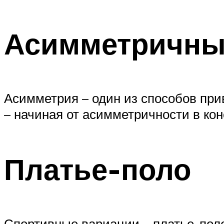
Асимметричны
Асимметрия – один из способов пр
– начиная от асимметричности в ко
Платье-поло
Спортивные вариации – платье-поло