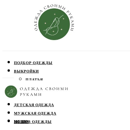
ПОДБОР ОДЕЖДЫ
ВЫКРОЙКИ
ПЛАТЬЯ
ЮБКИ
БЛУЗЫ
ДЕТСКАЯ ОДЕЖДА
МУЖСКАЯ ОДЕЖДА
МЕНЮ
ПОШИВ ОДЕЖДЫ