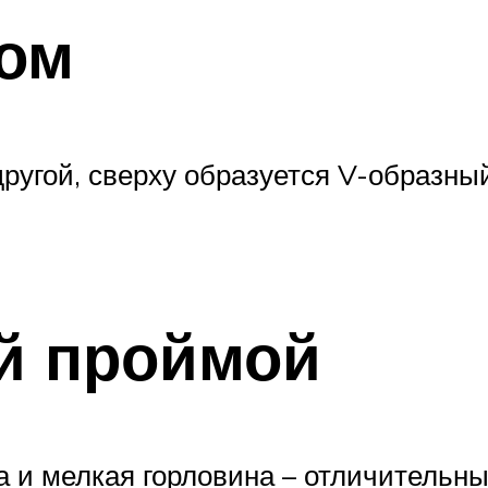
хом
 другой, сверху образуется V-образн
й проймой
 и мелкая горловина – отличительн