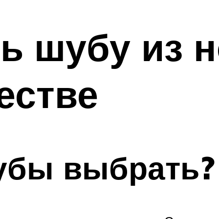
ь шубу из 
естве
убы выбрать?