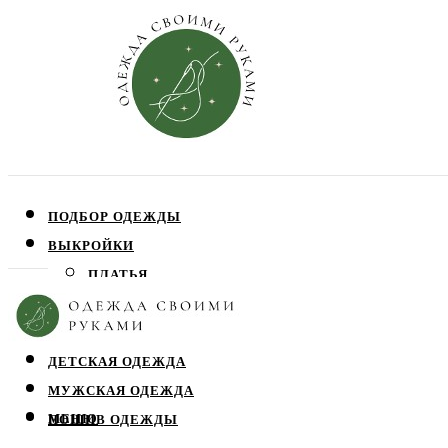
ПОДБОР ОДЕЖДЫ
ВЫКРОЙКИ
ПЛАТЬЯ
ЮБКИ
БЛУЗЫ
ДЕТСКАЯ ОДЕЖДА
МУЖСКАЯ ОДЕЖДА
МЕНЮ
ПОШИВ ОДЕЖДЫ