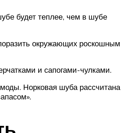
шубе будет теплее, чем в шубе
и поразить окружающих роскошным
ерчатками и сапогами-чулками.
 моды. Норковая шуба рассчитана
запасом».
ть