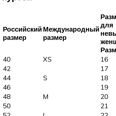
Раз
для
Российский
Международный
нев
размер
размер
жен
Разм
40
XS
16
42
17
44
S
18
46
19
48
M
20
50
21
52
L
22