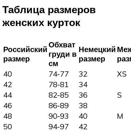
Таблица размеров
женских курток
Обхват
Российский
Немецкий
Ме
груди в
размер
размер
раз
см
40
74‑77
32
XS
42
78‑81
34
44
82‑85
36
S
46
86‑89
38
48
90‑93
40
M
50
94‑97
42