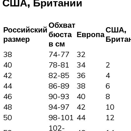
США, Британии
Обхват
Российский
США,
бюста
Европа
размер
Брита
в см
38
74-77
32
40
78-81
34
2
42
82-85
36
4
44
86-89
38
6
46
90-93
40
8
48
94-97
42
10
50
98-101
44
12
102-