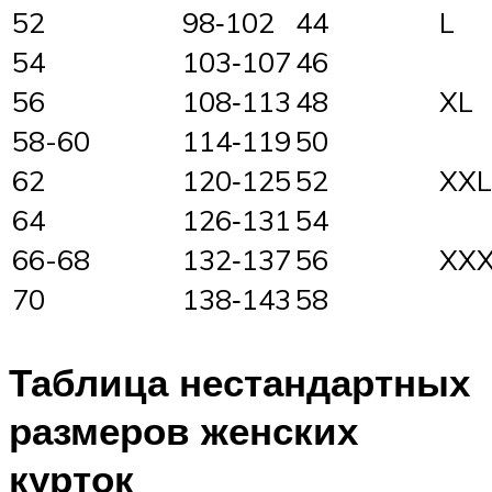
52
98‑102
44
L
54
103‑107
46
56
108‑113
48
XL
58-60
114‑119
50
62
120‑125
52
XXL
64
126‑131
54
66-68
132‑137
56
XX
70
138‑143
58
Таблица нестандартных
размеров женских
курток