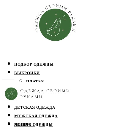
ПОДБОР ОДЕЖДЫ
ВЫКРОЙКИ
ПЛАТЬЯ
ЮБКИ
БЛУЗЫ
ДЕТСКАЯ ОДЕЖДА
МУЖСКАЯ ОДЕЖДА
МЕНЮ
ПОШИВ ОДЕЖДЫ