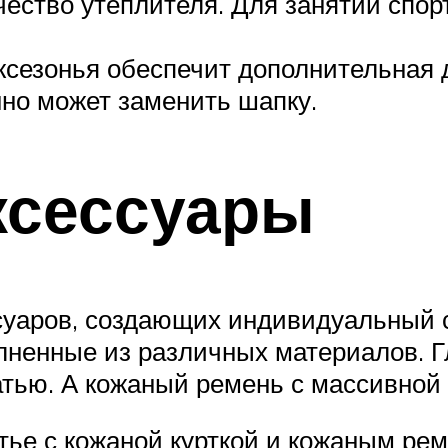
чество утеплителя. Для занятий спор
жсезонья обеспечит дополнительная 
нно может заменить шапку.
ксессуары
суаров, создающих индивидуальный с
олненные из различных материалов. 
тью. А кожаный ремень с массивной 
тье с кожаной курткой и кожаным рем