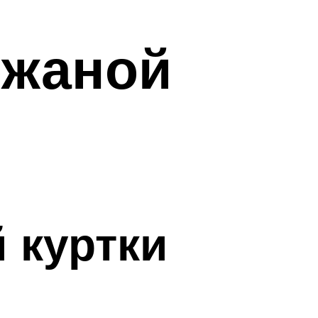
ожаной
 куртки