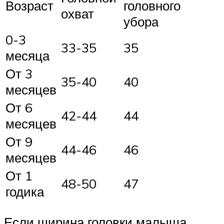
Возраст
головного
охват
убора
0-3
33-35
35
месяца
От 3
35-40
40
месяцев
От 6
42-44
44
месяцев
От 9
44-46
46
месяцев
От 1
48-50
47
годика
Если ширина головки малыша