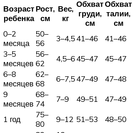
Обхват
Обхват
Возраст
Рост,
Вес,
груди,
талии,
ребенка
см
кг
см
см
0–2
50–
3–4,5
41–46
41–46
месяца
56
3–5
56–
4,5–6
45–47
45–47
месяцев
62
6–8
62–
6–7,5
47–49
47–48
месяцев
68
9
68–
7–9
49–51
47–49
месяцев
74
75–
1 год
9–12
51–53
48–50
80