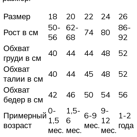
Размер
18
20
22
24
26
50-
62-
86-
Рост в см
74
80
56
68
92
Обхват
40
44
44
48
52
груди в см
Обхват
40
44
45
48
52
талии в см
Обхват
42
46
50
54
56
бедер в см
0-
1,5-
9-
Примерный
6-9
1-2
1,5
6
12
возраст
мес.
года
мес.
мес.
мес.