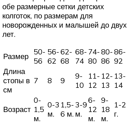
обе размерные сетки детских
колготок, по размерам для
новорожденных и малышей до двух
лет.
50-
56-
62-
68-
74-
80-
86-
Размер
56
62
68
74
80
86
92
Длина
9-
11-
12-
13-
стопы в
7
8
9
10
12
13
14
см
0-
6-
9-
0-3
1,5-
3-9
1-2
Возраст
1,5
12
18
м.
6 м.
м.
г.
м.
м.
м.