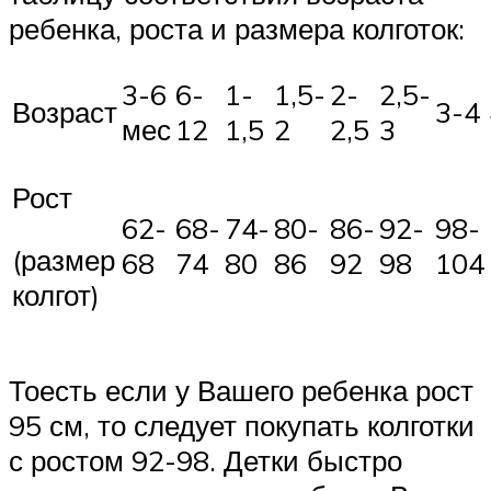
ребенка, роста и размера колготок:
3-6
6-
1-
1,5-
2-
2,5-
Возраст
3-4
мес
12
1,5
2
2,5
3
Рост
62-
68-
74-
80-
86-
92-
98-
(размер
68
74
80
86
92
98
104
колгот)
Тоесть если у Вашего ребенка рост
95 см, то следует покупать колготки
с ростом 92-98. Детки быстро