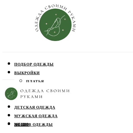
ПОДБОР ОДЕЖДЫ
ВЫКРОЙКИ
ПЛАТЬЯ
ЮБКИ
БЛУЗЫ
ДЕТСКАЯ ОДЕЖДА
МУЖСКАЯ ОДЕЖДА
МЕНЮ
ПОШИВ ОДЕЖДЫ