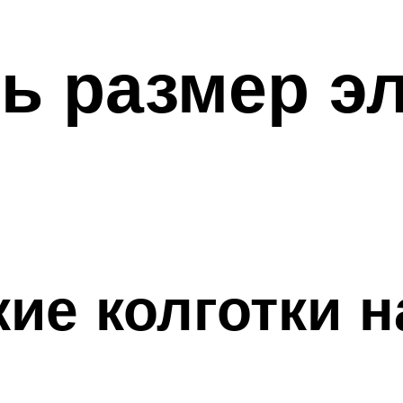
ь размер э
ие колготки 