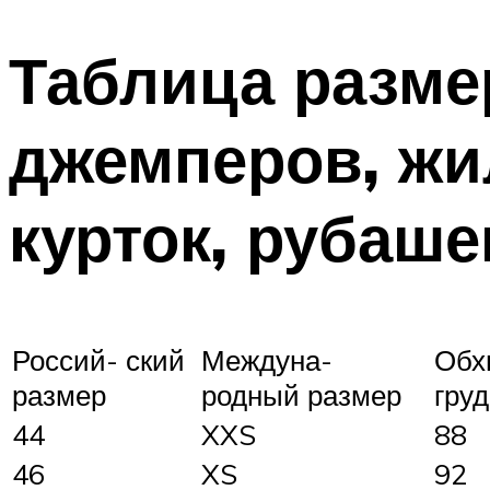
Таблица разме
джемперов, жил
курток, рубаше
Россий- ский
Междуна-
Обх
размер
родный размер
груд
44
XXS
88
46
XS
92