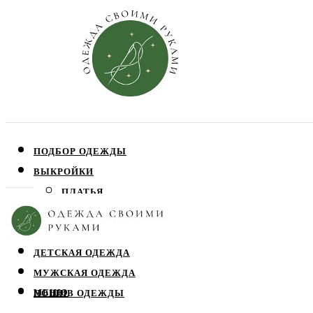
ПОДБОР ОДЕЖДЫ
ВЫКРОЙКИ
ПЛАТЬЯ
ЮБКИ
БЛУЗЫ
ДЕТСКАЯ ОДЕЖДА
МУЖСКАЯ ОДЕЖДА
МЕНЮ
ПОШИВ ОДЕЖДЫ