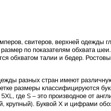
мперов, свитеров, верхней одежды 
т размер по показателям обхвата шеи
тся обхватом талии и бедер. Ростовы
дежды разных стран имеют различн
етке размеры классифицируются бук
XL, где S – это производное от англи
ой, крупный). Буквой X и цифрами обо