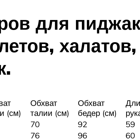
ров для пиджак
етов, халатов,
к.
ват
Обхват
Обхват
Дли
и (см)
талии (см)
бедер (см)
рук
70
92
59
76
96
60