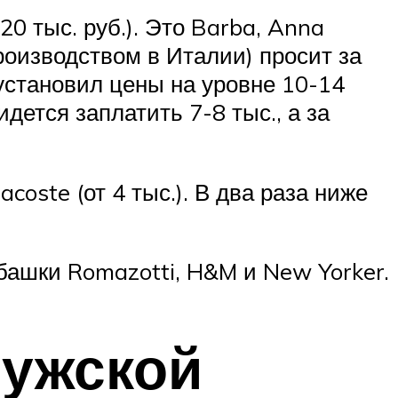
0 тыс. руб.). Это Barba, Anna
 производством в Италии) просит за
 установил цены на уровне 10-14
дется заплатить 7-8 тыс., а за
acoste (от 4 тыс.). В два раза ниже
башки Romazotti, H&M и New Yorker.
мужской