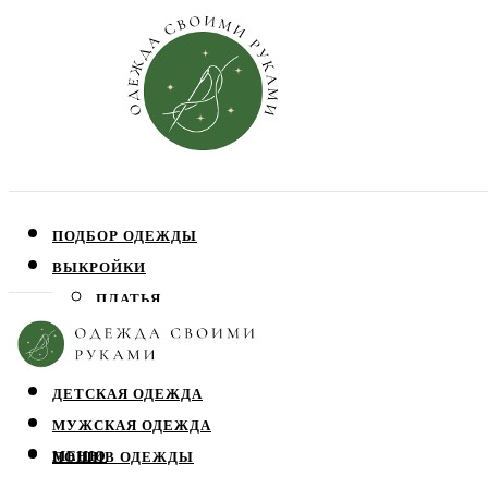
ПОДБОР ОДЕЖДЫ
ВЫКРОЙКИ
ПЛАТЬЯ
ЮБКИ
БЛУЗЫ
ДЕТСКАЯ ОДЕЖДА
МУЖСКАЯ ОДЕЖДА
МЕНЮ
ПОШИВ ОДЕЖДЫ