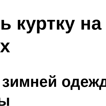
ь куртку на
х
 зимней одеж
мы