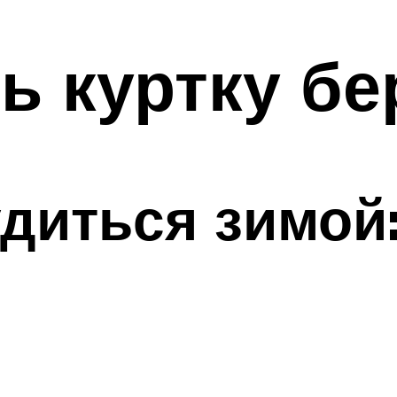
ь куртку б
удиться зимой