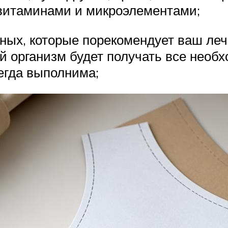
витаминами и микроэлементами;
ых, которые порекомендует ваш леча
й организм будет получать все необ
егда выполнима;