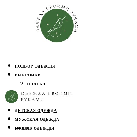
ПОДБОР ОДЕЖДЫ
ВЫКРОЙКИ
ПЛАТЬЯ
ЮБКИ
БЛУЗЫ
ДЕТСКАЯ ОДЕЖДА
МУЖСКАЯ ОДЕЖДА
МЕНЮ
ПОШИВ ОДЕЖДЫ