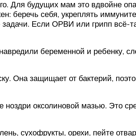
го. Для будущих мам это вдвойне оп
н: беречь себя, укреплять иммуните
задачи. Если ОРВИ или грипп всё-та
навредили беременной и ребенку, сл
у. Она защищает от бактерий, поэт
 ноздри оксолиновой мазью. Это сре
лень, сухофрукты, орехи, пейте отва