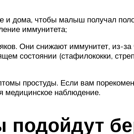
е и дома, чтобы малыш получал поло
пление иммунитета;
ков. Они снижают иммунитет, из-за ч
ящем состоянии (стафилококки, стре
мптомы простуды. Если вам порекомен
ся медицинское наблюдение.
ы подойдут б