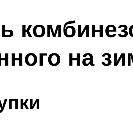
ь комбинез
ного на зи
упки