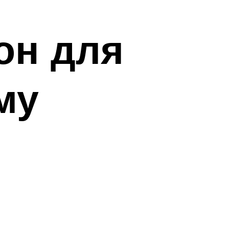
он для
му