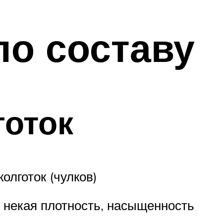
по составу
готок
олготок (чулков)
о некая плотность, насыщенность