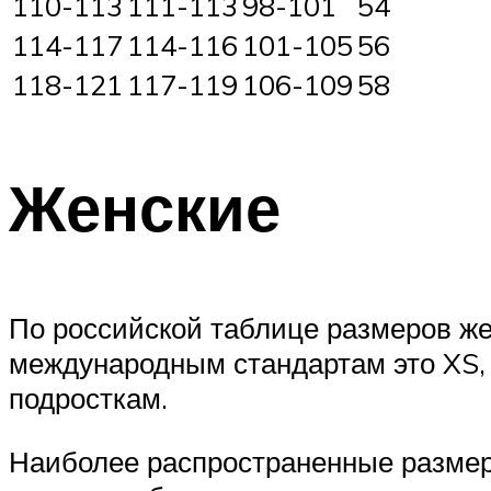
110-113
111-113
98-101
54
114-117
114-116
101-105
56
118-121
117-119
106-109
58
Женские
По российской таблице размеров же
международным стандартам это XS, т
подросткам.
Наиболее распространенные размеры