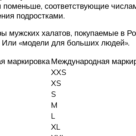
 поменьше, соответствующие числам 
ения подростками.
мужских халатов, покупаемые в Росс
e. Или «модели для больших людей».
ая маркировка
Международная марки
XXS
XS
S
M
L
XL