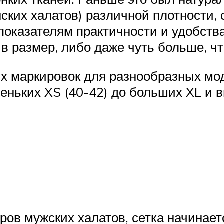
ских халатов) различной плотности, 
показателям практичности и удобств
в размер, либо даже чуть больше, ч
 маркировок для разнообразных моде
еньких XS (40-42) до больших XL и в
ов мужских халатов, сетка начинаетс