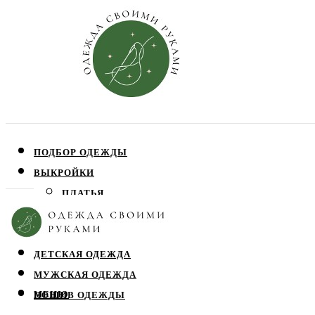
ПОДБОР ОДЕЖДЫ
ВЫКРОЙКИ
ПЛАТЬЯ
ЮБКИ
БЛУЗЫ
ДЕТСКАЯ ОДЕЖДА
МУЖСКАЯ ОДЕЖДА
МЕНЮ
ПОШИВ ОДЕЖДЫ