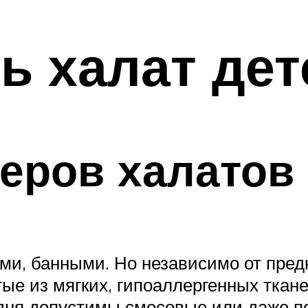
ь халат дет
еров халатов
и, банными. Но независимо от пред
ые из мягких, гипоаллергенных ткане
дня допустимы смесовые или даже по