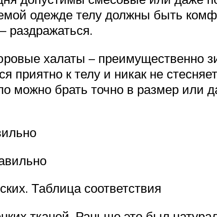
мой одежде телу должны быть комфор
 – раздражаться.
юровые халаты – преимущественно зи
ся приятно к телу и никак не стесня
ло можно брать точно в размер или 
вильно
равильно
ских. Таблица соответствия
нких тканей. Раньше это был натурал