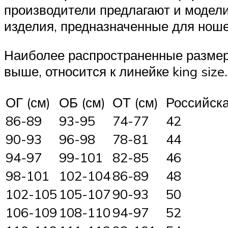
производители предлагают и модели
изделия, предназначенные для нош
Наиболее распространенные размеры 
выше, относится к линейке king siz
ОГ (см)
ОБ (см)
ОТ (см)
Российск
86-89
93-95
74-77
42
90-93
96-98
78-81
44
94-97
99-101
82-85
46
98-101
102-104
86-89
48
102-105
105-107
90-93
50
106-109
108-110
94-97
52