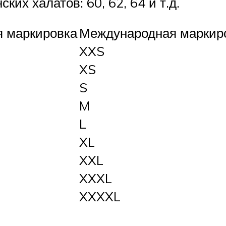
их халатов: 60, 62, 64 и т.д.
я маркировка
Международная маркир
XXS
XS
S
M
L
XL
XXL
XXXL
XXXXL