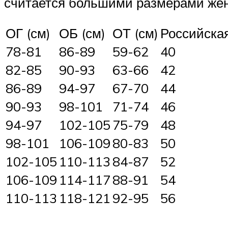
считается большими размерами женск
ОГ (см)
ОБ (см)
ОТ (см)
Российска
78-81
86-89
59-62
40
82-85
90-93
63-66
42
86-89
94-97
67-70
44
90-93
98-101
71-74
46
94-97
102-105
75-79
48
98-101
106-109
80-83
50
102-105
110-113
84-87
52
106-109
114-117
88-91
54
110-113
118-121
92-95
56