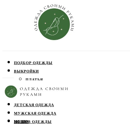
ПОДБОР ОДЕЖДЫ
ВЫКРОЙКИ
ПЛАТЬЯ
ЮБКИ
БЛУЗЫ
ДЕТСКАЯ ОДЕЖДА
МУЖСКАЯ ОДЕЖДА
МЕНЮ
ПОШИВ ОДЕЖДЫ