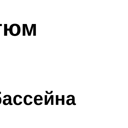
тюм
бассейна