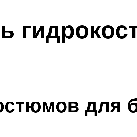
ть гидрокос
остюмов для 