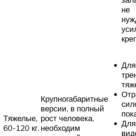
не
нуж
уси
кре
Для
тре
тяж
Отр
Крупногабаритные
сил
версии, в полный
пок
Тяжелые,
рост человека,
Для
60-120 кг.
необходим
вид