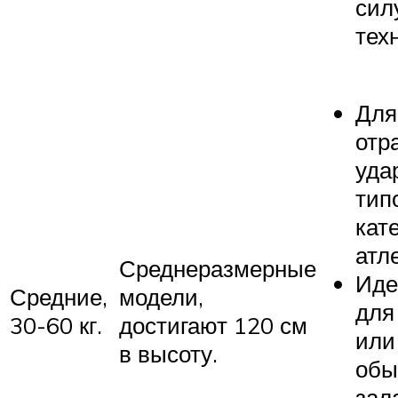
сил
тех
Для
отр
уда
тип
кат
атл
Среднеразмерные
Иде
Средние,
модели,
для
30-60 кг.
достигают 120 см
или
в высоту.
обы
зала