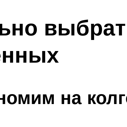
ьно выбрат
енных
номим на колг