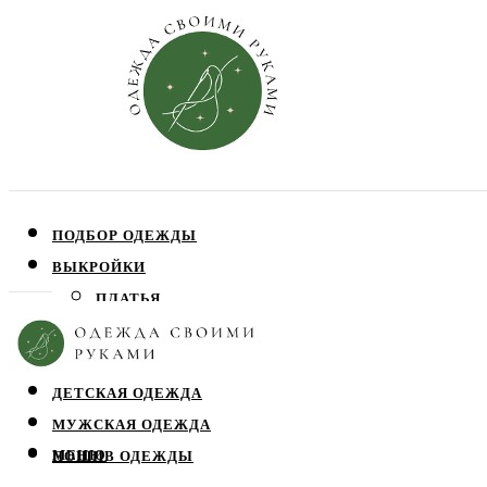
ПОДБОР ОДЕЖДЫ
ВЫКРОЙКИ
ПЛАТЬЯ
ЮБКИ
БЛУЗЫ
ДЕТСКАЯ ОДЕЖДА
МУЖСКАЯ ОДЕЖДА
МЕНЮ
ПОШИВ ОДЕЖДЫ