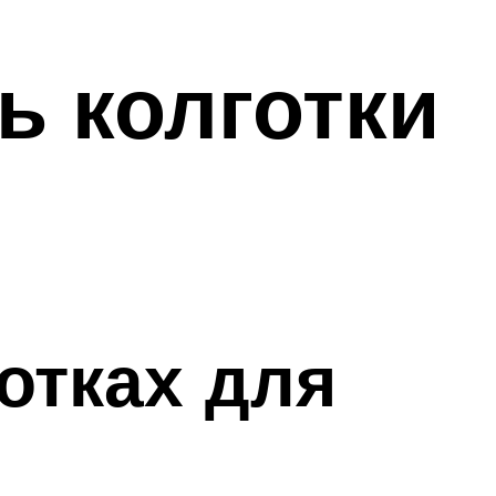
ь колготки
отках для