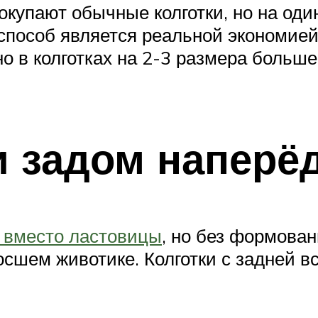
купают обычные колготки, но на оди
 способ является реальной экономией
 в колготках на 2-3 размера больше. 
и задом наперё
й вместо ластовицы
, но без формован
осшем животике. Колготки с задней в