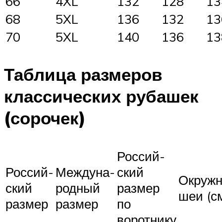
66
4XL
132
128
13
68
5XL
136
132
13
70
5XL
140
136
13
Таблица размеров
классических рубашек
(сорочек)
Россий-
Россий-
Междуна-
ский
Окружн
ский
родный
размер
шеи (с
размер
размер
по
воротнику