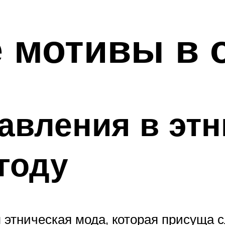
 мотивы в 
авления в этн
 году
я этническая мода, которая присуща 