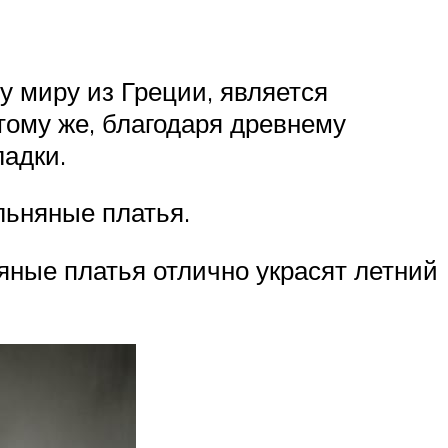
у миру из Греции, является
тому же, благодаря древнему
адки.
льняные платья.
няные платья отлично украсят летний