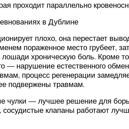
рая проходит параллельно кровеносн
ревнованиях в Дублине
онирует плохо, она перестает вывод
менем пораженное место грубеет, за
 лошади хроническую боль. Кроме то
того — нарушение естественного обме
авмам, процесс регенерации замедляе
лее подвержены травмам.
е чулки — лучшее решение для борь
х, сосудистые клапаны работают луч