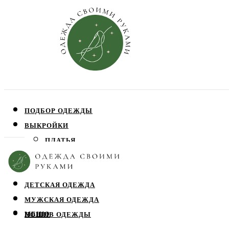
ПОДБОР ОДЕЖДЫ
ВЫКРОЙКИ
ПЛАТЬЯ
ЮБКИ
БЛУЗЫ
ДЕТСКАЯ ОДЕЖДА
МУЖСКАЯ ОДЕЖДА
МЕНЮ
ПОШИВ ОДЕЖДЫ