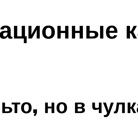
рационные к
ьто, но в чул