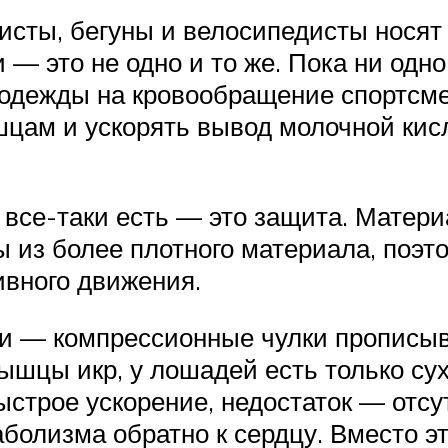
исты, бегуны и велосипедисты нося
— это не одно и то же. Пока ни одн
одежды на кровообращение спортсмен
цам и ускорять вывод молочной кисло
все-таки есть — это защита. Матери
ы из более плотного материала, поэ
ивного движения.
ди — компрессионные чулки прописыв
ышцы икр, у лошадей есть только су
строе ускорение, недостаток — отсу
болизма обратно к сердцу. Вместо э